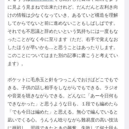
に見よう見まねで出来たけれど、だんだんと左利き向
けの情報は少なくなっていき、あるていど構造を理解
してからでないと前に進めないこともしばしばです。
それでも不思議と辞めたいという気持ちには一度もな
ったことがなく今に至ります（ただ、右手で覚えなお
したほうが早いかも…と思うことはあったりします。
このことについてはまた別の記事に書こうと考えてい
ます）。
ポケットに毛糸玉と針をつっこんでおけばどこでもで
きる。子供の話し相手をしながらでもできる。ラジオ
や音楽を聴きながらできる。どんなに「あー今日何も
できなかった」と思うような日も、１段でも編めたら
「でも今日は編めた」と思える。無心で編んでいると
凪いでくる心。うんうん唸りながら難易度の高い技法
に挑戦し、習得できたときの興奮。失敗して何十段も