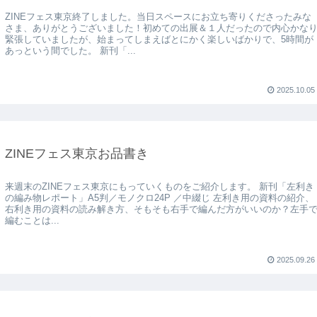
ZINEフェス東京終了しました。当日スペースにお立ち寄りくださったみな
さま、ありがとうございました！初めての出展＆１人だったので内心かな
緊張していましたが、始まってしまえばとにかく楽しいばかりで、5時間が
あっという間でした。 新刊「...
2025.10.05
ZINEフェス東京お品書き
来週末のZINEフェス東京にもっていくものをご紹介します。 新刊「左利き
の編み物レポート」A5判／モノクロ24P ／中綴じ 左利き用の資料の紹介、
右利き用の資料の読み解き方、そもそも右手で編んだ方がいいのか？左手
編むことは...
2025.09.26